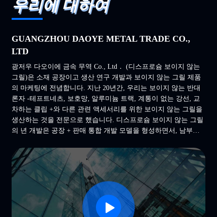
우리에 대하여
GUANGZHOU DAOYE METAL TRADE CO.,
LTD
광저우 다오이에 금속 무역 Co., Ltd． (디스프로슘 보이지 않는
그릴)은 소재 공장이고 생산 연구 개발과 보이지 않는 그릴 제품
의 마케팅에 전념합니다. 지난 20년간, 우리는 보이지 않는 반대
론자 -테프트네츠, 보호망, 알루미늄 트랙, 계통이 없는 강선, 교
차하는 클립 +와 다른 관련 액세서리를 위한 보이지 않는 그릴을
생산하는 것을 전문으로 했습니다. 디스프로슘 보이지 않는 그릴
의 년 개발은 공장 + 판매 통합 개발 모델을 형성하면서, 남부
China.DY 보이지 않는 그릴에서 보이지 않는 그릴 물질 생산 기
지가 싱가포르, 말레이시아, 태국, 캄보디아, 미얀마, 인도, 대만,
홍콩, 인도네시아, 남아메리카와 다른 나라에 수출한 가장 큰 것
으로 성장했습니다. 디스프로슘 보이지 않는 그릴은 끊임없이 고
품질 제품을 홍보할 것입니다.우리는 있고 끊임없이 하고 내부 코
아 경쟁력, 강하고 동반자 동맹을 강화합니다.크레아티닌 많은 사
업 기회 기 위해, 우리는 누가 정직, 협력의 모양으로 ...