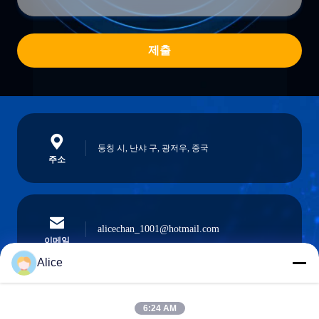
제출
둥칭 시, 난샤 구, 광저우, 중국
주소
alicechan_1001@hotmail.com
이메일
Alice
6:24 AM
0086-15914233525