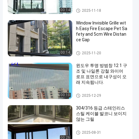
발코니 보이지 않는 그릴
00:14
2025-11-18
Window Invisible Grille wit
h Easy Fire Escape Pet Sa
fety and 5cm Wire Distan
ce Gap
윈도우 보이지 않는 그릴
00:14
2025-11-20
윈도우 투명 방범창 12 1 구
조 및 나일론 강철 와이어
로프 표면으로 내구성이 오
래 지속됩니다.
윈도우 보이지 않는 그릴
00:10
2025-12-29
304/316 등급 스테인리스
스틸 케이블 발코니 보이지
않는 그릴
발코니 보이지 않는 그릴
2025-08-31
00:26